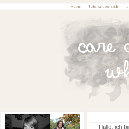
About
Tutorialübersicht
L
Hallo, ich 