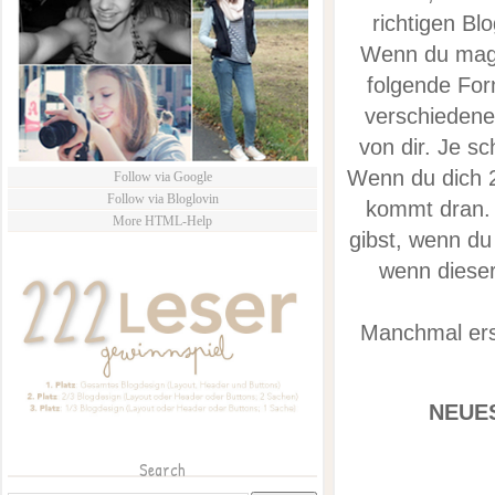
richtigen Bl
Wenn du magst
folgende For
verschiedene
von dir. Je s
Wenn du dich 2
Follow via Google
Follow via Bloglovin
kommt dran. 
More HTML-Help
gibst, wenn du 
wenn dieser
Manchmal erst
NEUES
Search