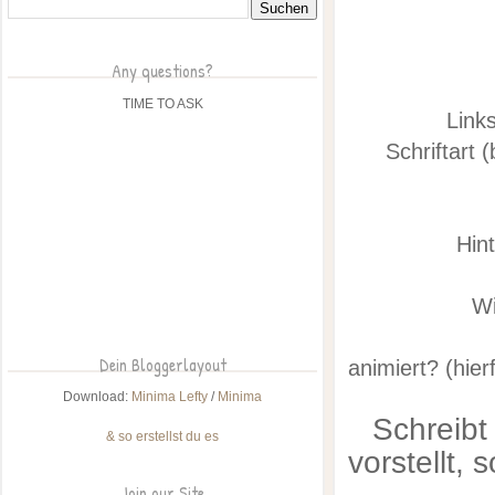
Any questions?
TIME TO ASK
Link
Schriftart (
Hin
Wi
Dein Bloggerlayout
animiert? (hie
Download:
Minima Lefty
/
Minima
Schreibt
& so erstellst du es
vorstellt,
Join our Site